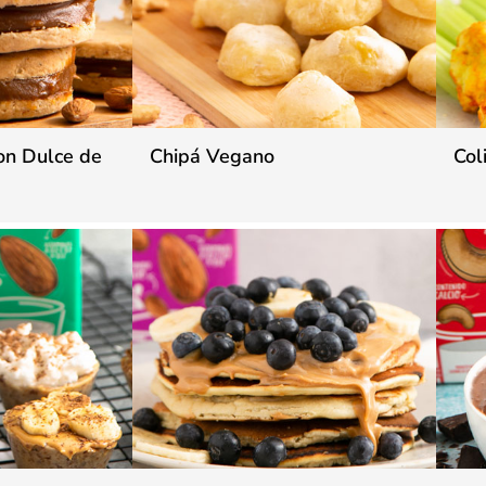
on Dulce de
Chipá Vegano
Col