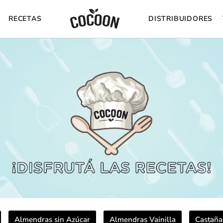
RECETAS
DISTRIBUIDORES
Almendras sin Azúcar
Almendras Vainilla
Castaña